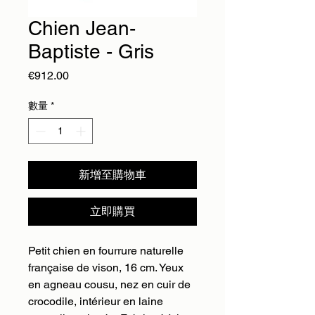
Chien Jean-
Baptiste - Gris
價
€912.00
格
數量
*
新增至購物車
立即購買
Petit chien en fourrure naturelle
française de vison, 16 cm. Yeux
en agneau cousu, nez en cuir de
crocodile, intérieur en laine