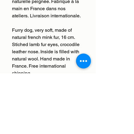
naturelle peignée. Fabriqué à la
main en France dans nos
ateliers. Livraison internationale.
Furry dog, very soft, made of
natural french mink fur, 16 cm.
Stiched lamb fur eyes, crocodile
leather nose. Inside is filled with
natural wool. Hand made in
France. Free international
shipping.
Livraison
Nous livrons en France et à
Retour, remboursement,
l'international. Les frais de
échange
livraison sont offerts. Nous enverrons
votre commande à l'adresse que
Histoires de bêtes s'occupe de tout,
vous aurez saisie lors du paiement.
vous avez 30 jours à réception de