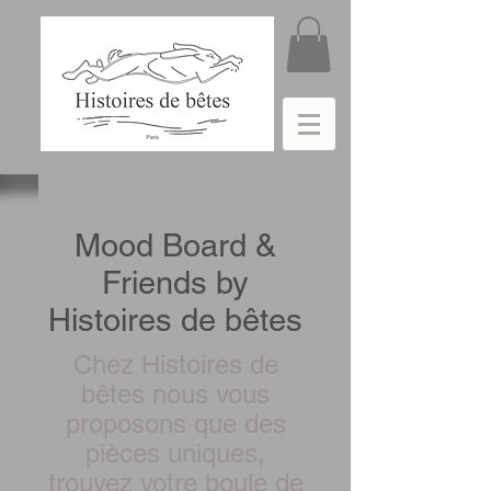
Mood Board &
Friends by
Histoires de bêtes
Chez Histoires de
bêtes nous vous
proposons que des
pièces uniques,
trouvez votre boule de