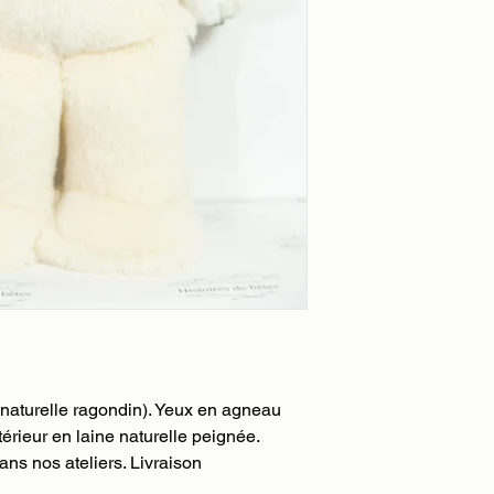
la validation de vot
client vous confirme 
clients.
remboursement ou éc
Nous utilisons le ser
gratuit par DHL.
(jour ouvré) :
-24h pour la France
-24-48h pour l'Unio
-48-72h pour le rest
Nous pourrons égalem
fonction des dates qu
au paiement de votre
prendra contact avec
livraison et son délai
commande et sa livr
bordereau DHL qui v
l'envoi de votre colis
 naturelle ragondin). Yeux en agneau
térieur en laine naturelle peignée.
ns nos ateliers. Livraison