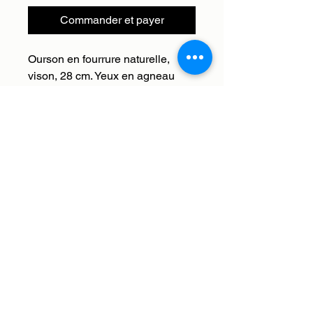
Commander et payer
Ourson en fourrure naturelle,
vison, 28 cm. Yeux en agneau
cousu, nez en cuir crocodile,
intérieur en laine naturelle
peignée. Fabriqué à la main en
France dans nos
ateliers. Livraison internationale.
Service client à votre disposition :
contact@histoiresdebetes.com
Paiements : nous acceptons les moyens de
paiement : Visa, Mastercard, American Express
et PayPal
Livraison internationale en Europe offerte avec
DHL
Envoi, échange et remboursement
A propos de notre Maison