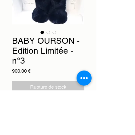
BABY OURSON -
Edition Limitée -
n°3
Prix
900,00 €
Rupture de stock
Service client à votre disposition :
contact@histoiresdebetes.com
Paiements : nous acceptons les moyens de
paiement : Visa, Mastercard, American Express
et PayPal
Livraison internationale en Europe offerte avec