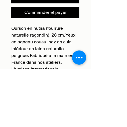
Commander et payer
Ourson en nutria (fourrure
naturelle ragondin), 28 cm. Yeux
en agneau cousu, nez en cuir,
intérieur en laine naturelle
peignée. Fabriqué à la main en
France dans nos ateliers.
Livraison internationale.
Livraison
Nous livrons en France et à
Retour, remboursement,
l'international. Les frais de
échange
livraison sont offerts. Nous enverrons
votre commande à l'adresse que
Histoires de bêtes s'occupe de tout,
vous aurez saisie lors du paiement.
vous avez 30 jours à réception de