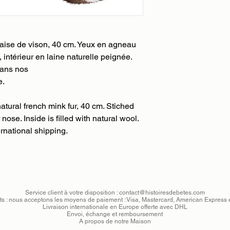
la validation de vot
client vous confirme 
clients.
remboursement ou éc
Nous utilisons le ser
gratuit par DHL.
(jour ouvré) :
nçaise de vison, 40 cm. Yeux en agneau
-24h pour la France
 intérieur en laine naturelle peignée.
-24-48h pour l'Unio
dans nos
-48-72h pour le rest
e.
Nous pourrons égalem
fonction des dates qu
atural french mink fur, 40 cm. Stiched
au paiement de votre
nose. Inside is filled with natural wool.
prendra contact avec
rnational shipping.
livraison et son délai
commande et sa livr
bordereau DHL qui v
l'envoi de votre colis
Service client à votre disposition :
contact@histoiresdebetes.com
s : nous acceptons les moyens de paiement : Visa, Mastercard, American Express 
Livraison internationale en Europe offerte avec DHL
Envoi, échange et remboursement
A propos de notre Maison