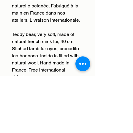
naturelle peignée. Fabriqué à la
main en France dans nos
ateliers. Livraison internationale.
Teddy bear, very soft, made of
natural french mink fur, 40 cm.
Stiched lamb fur eyes, crocodile
leather nose. Inside is filled with
natural wool. Hand made in
France. Free international
shipping.
Livraison
Nous livrons en France et à
Retour, remboursement,
l'international. Les frais de
échange
livraison sont offerts. Nous enverrons
votre commande à l'adresse que
Histoires de bêtes s'occupe de tout,
vous aurez saisie lors du paiement.