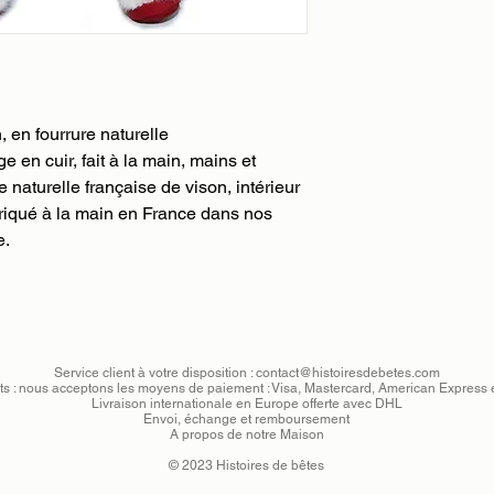
la validation de vot
client vous confirme 
clients.
remboursement ou éc
Nous utilisons le ser
gratuit par DHL.
(jour ouvré) :
-24h pour la France
-24-48h pour l'Unio
 en fourrure naturelle
-48-72h pour le rest
e en cuir, fait à la main, mains et
e naturelle française de vison, intérieur
Nous pourrons égalem
briqué à la main en France dans nos
fonction des dates qu
e.
au paiement de votre
prendra contact avec
livraison et son délai
commande et sa livr
bordereau DHL qui v
l'envoi de votre colis
Service client à votre disposition :
contact@histoiresdebetes.com
s : nous acceptons les moyens de paiement : Visa, Mastercard, American Express 
Livraison internationale en Europe offerte avec DHL
Envoi, échange et remboursement
A propos de notre Maison
© 2023 Histoires de bêtes