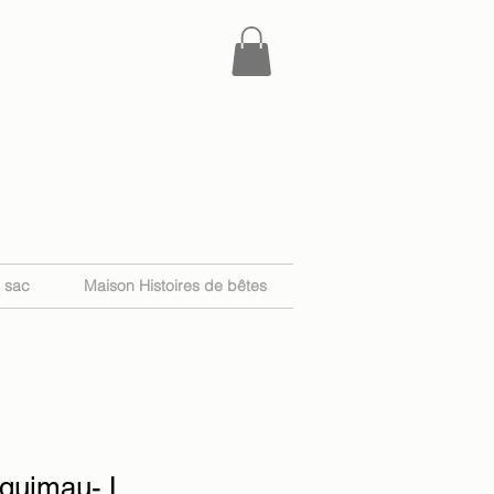
e sac
Maison Histoires de bêtes
squimau- L