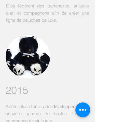
Elles fédèrent des partenaires, artisans
d'art et compagnons afin de créer une
ligne de peluches de luxe.
2015
Après plus d'un an de développement, la
nouvelle gamme de boules de poils
commence à voir le jour.