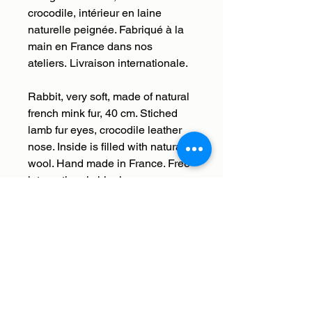
crocodile, intérieur en laine
naturelle peignée. Fabriqué à la
main en France dans nos
ateliers. Livraison internationale.
Rabbit, very soft, made of natural
french mink fur, 40 cm. Stiched
lamb fur eyes, crocodile leather
nose. Inside is filled with natural
wool. Hand made in France. Free
international shipping.
Livraison
Nous livrons en France et à
Retour, remboursement,
l'international. Les frais de
échange
livraison sont offerts. Nous enverrons
votre commande à l'adresse que
Histoires de bêtes s'occupe de tout,
vous aurez saisie lors du paiement.