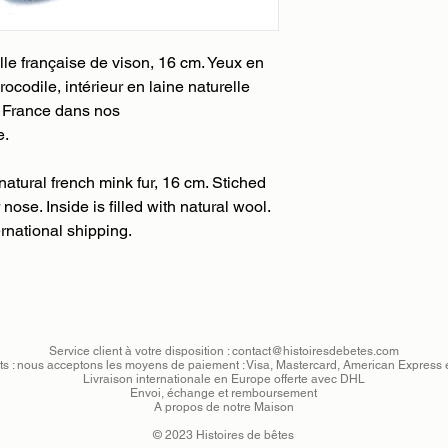
à réception de votre
Les délais de livrais
Remplissez le formul
la validation de vot
client vous confirme 
lle française de vison, 16 cm. Yeux en
clients.
remboursement ou éc
Nous utilisons le ser
ocodile, intérieur en laine naturelle
gratuit par DHL.
(jour ouvré) :
n France dans nos
-24h pour la France
e.
-24-48h pour l'Unio
-48-72h pour le rest
natural french mink fur, 16 cm. Stiched
nose. Inside is filled with natural wool.
Nous pourrons égalem
rnational shipping.
fonction des dates qu
au paiement de votre
prendra contact avec
livraison et son délai
commande et sa livr
bordereau DHL qui v
Service client à votre disposition :
contact@histoiresdebetes.com
l'envoi de votre colis
s : nous acceptons les moyens de paiement : Visa, Mastercard, American Express 
Livraison internationale en Europe offerte avec DHL
Envoi, échange et remboursement
A propos de notre Maison
© 2023 Histoires de bêtes