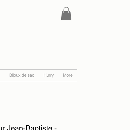
Bijoux de sac
Hurry
More
r Jean-Baptiste -