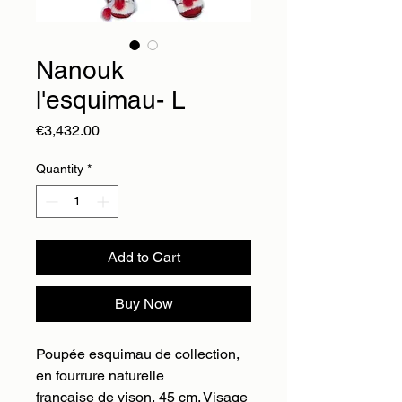
Nanouk
l'esquimau- L
Price
€3,432.00
Quantity
*
Add to Cart
Buy Now
Poupée esquimau de collection,
en fourrure naturelle
française de vison, 45 cm. Visage