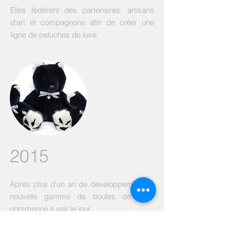
Elles fédèrent des partenaires, artisans
d'art et compagnons afin de créer une
ligne de peluches de luxe.
2015
Après plus d'un an de développement, la
nouvelle gamme de boules de poils
commence à voir le jour.