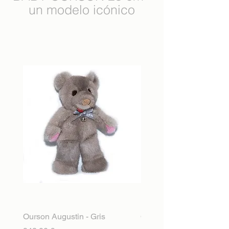
un modelo icónico
Ourson Augustin - Gris
Ourson Augustin - Snow