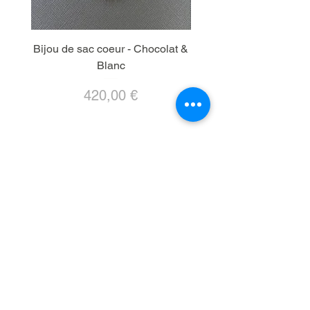
Bijou de sac coeur - Chocolat &
Bijou de sac coeur -
Blanc
Precio
420,00 €