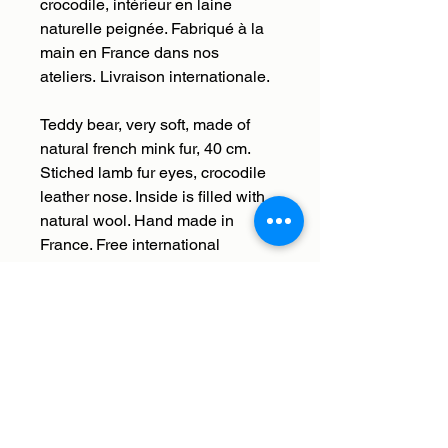
crocodile, intérieur en laine
naturelle peignée. Fabriqué à la
main en France dans nos
ateliers. Livraison internationale.
Teddy bear, very soft, made of
natural french mink fur, 40 cm.
Stiched lamb fur eyes, crocodile
leather nose. Inside is filled with
natural wool. Hand made in
France. Free international
shipping.
Livraison
Nous livrons en France et à
Retour, remboursement,
l'international. Les frais de
échange
livraison sont offerts. Nous enverrons
votre commande à l'adresse que
Histoires de bêtes s'occupe de tout,