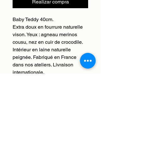
Realizar compra
Baby Teddy 40cm.
Extra doux en fourrure naturelle
vison. Yeux : agneau merinos
cousu, nez en cuir de crocodile.
Intérieur en laine naturelle
peignée. Fabriqué en France
dans nos ateliers. Livraison
internationale.
Livraison
Nous livrons en France et à
Retour, remboursement,
l'international. Les frais de
échange
livraison sont offerts. Nous enverrons
votre commande à l'adresse que
Histoires de bêtes s'occupe de tout,
vous aurez saisie lors du paiement.
vous avez 30 jours à réception de
Les délais de livraison varient en
Service client à votre disposition :