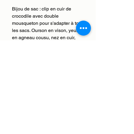
Bijou de sac : clip en cuir de
crocodile avec double
mousqueton pour s'adapter à tous
les sacs. Ourson en vison, yeux
en agneau cousu, nez en cuir,
intérieur en laine naturelle
peignée. Taille : 22 cm.
Fabriqué à la main en France
dans nos ateliers.
Livraison internationale.
Service client à votre disposition :
contact@histoiresdebetes.com
Paiements : nous acceptons les moyens de
paiement : Visa, Mastercard, American Express
et PayPal
Livraison internationale en Europe offerte avec
DHL
Envoi, échange et remboursement
A propos de notre Maison