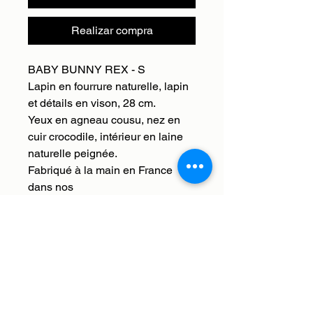
Realizar compra
BABY BUNNY REX - S
Lapin en fourrure naturelle, lapin
et détails en vison, 28 cm.
Yeux en agneau cousu, nez en
cuir crocodile, intérieur en laine
naturelle peignée.
Fabriqué à la main en France
dans nos
ateliers. Livraison internationale.
Livraison
Nous livrons en France et à
Retour, remboursement,
l'international. Les frais de
échange
livraison sont offerts. Nous enverrons