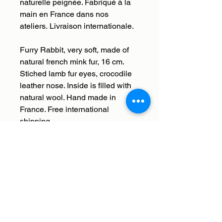
naturelle peignée. Fabriqué à la
main en France dans nos
ateliers. Livraison internationale.
Furry Rabbit, very soft, made of
natural french mink fur, 16 cm.
Stiched lamb fur eyes, crocodile
leather nose. Inside is filled with
natural wool. Hand made in
France. Free international
shipping.
Livraison
Nous livrons en France et à
Retour, remboursement,
l'international. Les frais de
échange
livraison sont offerts. Nous enverrons
votre commande à l'adresse que
Histoires de bêtes s'occupe de tout,
vous aurez saisie lors du paiement.
vous avez 30 jours à réception de