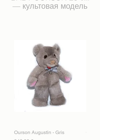
— культовая модель
Ourson Augustin - Gris
Ourson Augustin - Snow