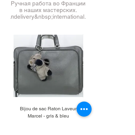
Ручная работа во Франции
в наших мастерских.
л
delivery&nbsp;international.
Bijou de sac Raton Laveur
Bijou de sac Raton L
Marcel - gris & bleu
Цена
684,00 €