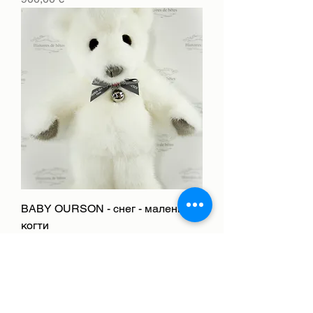
BABY OURSON - снег - маленькие
когти
Цена
900,00 €