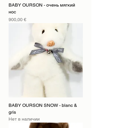
BABY OURSON - очень мягкий
нос
Цена
900,00 €
BABY OURSON SNOW - blanc &
gris
Нет в наличии