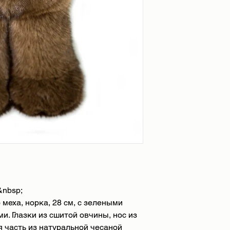
-24-48 часов для Е
-48-72ч для остальн
Мы также можем ор
зависимости от наи
После оплаты ваше
поддержки клиенто
подтвердить способ
сможете следить за
благодаря номеру н
сообщен вам, когда
нашей службой под
nbsp;
меха, норка, 28 см, с зелеными
. Глазки из сшитой овчины, нос из
я часть из натуральной чесаной