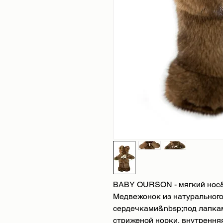
BABY OURSON - мягкий нос&
Медвежонок из натурального 
сердечками&nbsp;под лапками
стриженой норки, внутрення