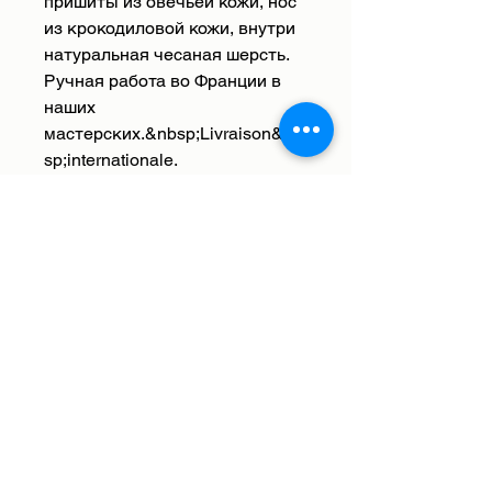
пришиты из овечьей кожи, нос
из крокодиловой кожи, внутри
натуральная чесаная шерсть.
Ручная работа во Франции в
наших
мастерских.&nbsp;Livraison&nb
sp;internationale.
Доставка
Мы доставляем&nbsp;во Францию
Возврат, возврат, обмен
и за границу. Стоимость
доставки&nbsp; предлагается. Мы
Animal Stories позаботится обо
отправим ваш заказ на адрес,
всем, у вас есть 30 дней с момента
который вы указали при
Service client à votre disposition :
получения заказа, чтобы
оформлении заказа. Сроки
contact@histoiresdebetes.com
передумать. Заполните форму
доставки&nbsp; зависят от пункта
Paiements : nous acceptons les moyens de
возврата
здесь
, наша служба
paiement : Visa, Mastercard, American Express
назначения. Следующие сроки
et PayPal
поддержки клиентов подтвердит
доставки начинаются с момента
Livraison internationale en Europe offerte avec
условия по электронной почте;
подтверждения вашего заказа
DHL