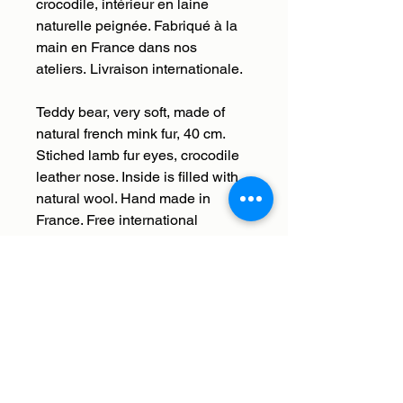
crocodile, intérieur en laine
naturelle peignée. Fabriqué à la
main en France dans nos
ateliers. Livraison internationale.
Teddy bear, very soft, made of
natural french mink fur, 40 cm.
Stiched lamb fur eyes, crocodile
leather nose. Inside is filled with
natural wool. Hand made in
France. Free international
shipping.
Livraison
Nous livrons en France et à
Retour, remboursement,
l'international. Les frais de
échange
livraison sont offerts. Nous enverrons
votre commande à l'adresse que
Histoires de bêtes s'occupe de tout,