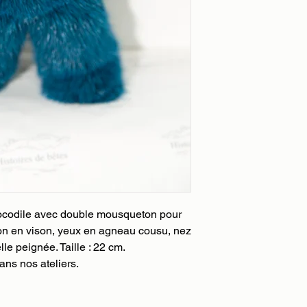
la validation de vot
client vous confirme 
clients.
remboursement ou éc
Nous utilisons le ser
gratuit par DHL.
(jour ouvré) :
-24h pour la France
-24-48h pour l'Unio
-48-72h pour le rest
Nous pourrons égalem
fonction des dates qu
au paiement de votre
prendra contact avec
livraison et son délai
commande et sa livr
bordereau DHL qui v
 crocodile avec double mousqueton pour
l'envoi de votre colis
son en vison, yeux en agneau cousu, nez
elle peignée. Taille : 22 cm.
ns nos ateliers.