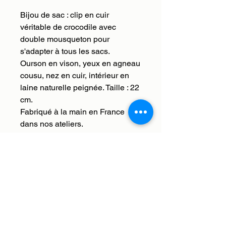
Bijou de sac : clip en cuir
véritable de crocodile avec
double mousqueton pour
s'adapter à tous les sacs.
Ourson en vison, yeux en agneau
cousu, nez en cuir, intérieur en
laine naturelle peignée. Taille : 22
cm.
Fabriqué à la main en France
dans nos ateliers.
Livraison internationale.
Livraison
Nous livrons en France et à
Retour, remboursement,
l'international. Les frais de
échange
livraison sont offerts. Nous enverrons
votre commande à l'adresse que
Histoires de bêtes s'occupe de tout,